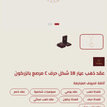
عقد ذهب عيار 18 شكل حرف C مرصع بالزركون
أناقة الحروف المزخرفة
قلادة ذهب
عقد يومي
مجوهرات شخصية
عقد ناعم
قلادة حرف
قلادة زركون
عقد ذهب نسائي