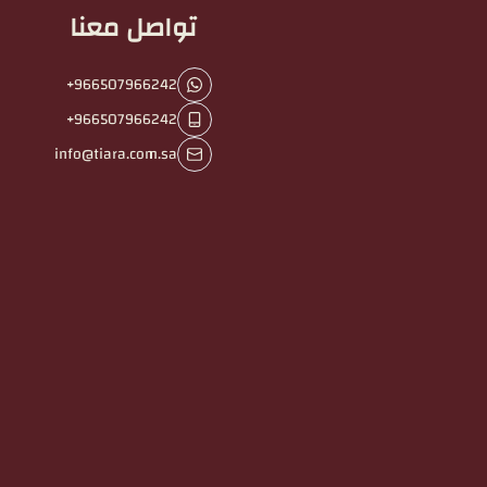
تواصل معنا
+966507966242
+966507966242
info@tiara.com.sa