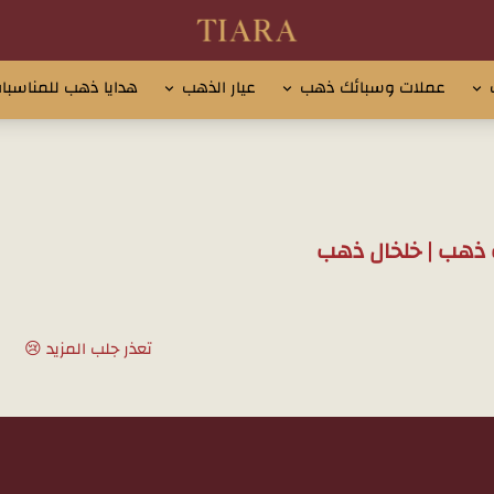
تيارا للذهب والمجوهرات
عملات وسبائك ذهب
عيار الذهب
هدايا ذهب للمناسبا
ذهب | خلخال ذهب
تعذر جلب المزيد 😢