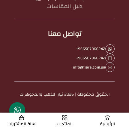
دليل المقاسات
تواصل معنا
+966507966242
+966507966242
info@tiara.com.sa
الحقوق محفوظة | 2026
تيارا للذهب والمجوهرات
الرئيسية
المنتجات
سلة المشتريات