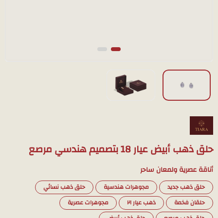
حلق ذهب أبيض عيار 18 بتصميم هندسي مرصع
أناقة عصرية ولمعان ساحر
حلق ذهب جديد
مجوهرات هندسية
حلق ذهب نسائي
حلقان فخمة
ذهب عيار ٢١
مجوهرات عصرية