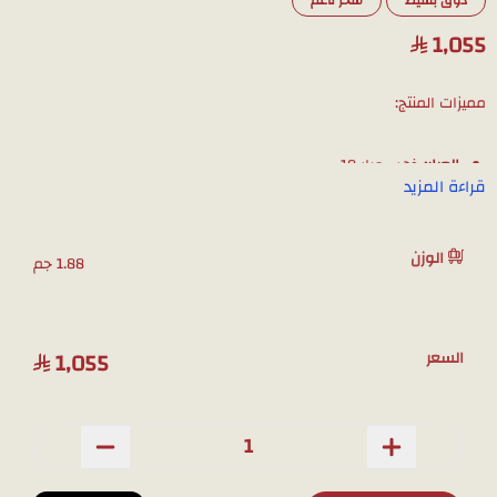
ذوق بسيط
سحر ناعم
1,055
مميزات المنتج:
العيار:
ذهب عيار 18
قراءة المزيد
نوع الأحجار:
مرصّع بالكامل بأحجار الزركون السويسرية
التصميم:
تصميم عصري وفريد يجمع بين قلبين
الوزن
اللمسة النهائية:
طلاء روديوم فاخر يمنحه لمعانًا وبريقًا يدوم طويلًا
1.88 جم
وزن المنتج :1.88
ملاحظة: لمشاهدة تفاصيل المنتج بشكل أوضح قبل الشراء، يمكنك طلب
1,055
السعر
صور إضافية عبر الواتساب، وسوف نقوم بتصويره بالجوال.