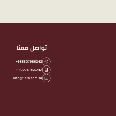
تواصل معنا
+966507966242
+966507966242
info@tiara.com.sa