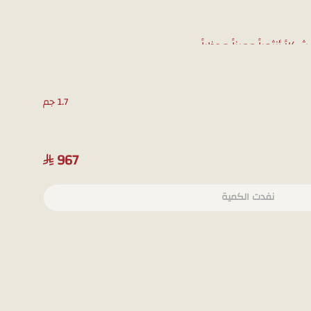
كلاً أنثوياً مميزاً وجذاباً.
لأبيض عالي الجودة ليضمن بريقًا يدوم طويلًا.
 من تحبين في المناسبات الخاصة.
1.7 جم
بشكل أوضح قبل الشراء، يمكنك طلب صور إضافية عبر
967
لجوال.
نفدت الكمية