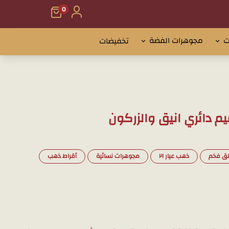
0
ت
مجوهرات الفضة
تخفيضات
ق فخم
ذهب عيار ٢١
مجوهرات نسائية
أقراط ذهب