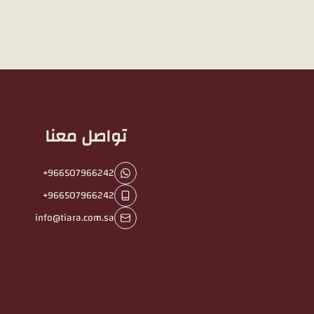
تواصل معنا
+966507966242
+966507966242
info@tiara.com.sa