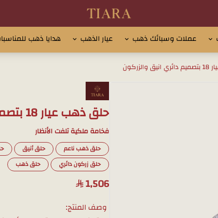
تيارا للذهب والمجوهرات
عملات وسبائك ذهب
عيار الذهب
هدايا ذهب للمناسبا
والزركون
حلق ذهب عيار 18 بتصميم دائري انيق والزركون
فخامة ملكية تلفت الأنظار
حلق ذهب ناعم
حلق أنيق
حل
حلق زركون دائري
حلق ذهب
1,506
وصف المنتج: