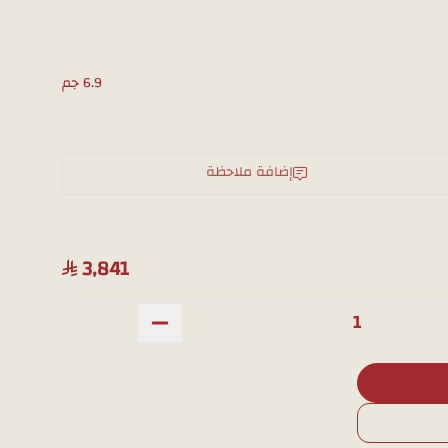
 كلاسيكية وعصرية في آن واحد، مثالي للمرأة التي تفضل
6.9 جم
يزة
ناسبات
إضافة ملاحظة
لرقبة
ة السعودية
3,841
ضح قبل الشراء يمكنك طلب صور إضافية عبر
الواتساب
،