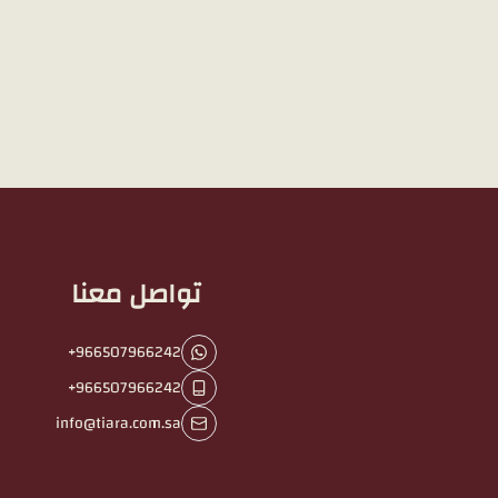
تواصل معنا
+966507966242
+966507966242
info@tiara.com.sa