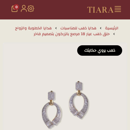
0
تيارا للذهب والمجوهرات
الرئيسية
هدايا ذهب للمناسبات
هدايا الخطوبة والزواج
حلق ذهب عيار 18 مرصع بالزركون بتصميم فاخر
ذهب يروي حكايتك