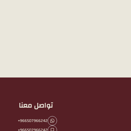
تواصل معنا
+966507966242
+966507966242