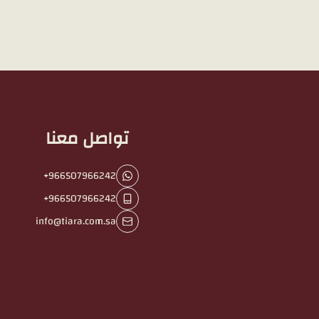
تواصل معنا
+966507966242
+966507966242
info@tiara.com.sa