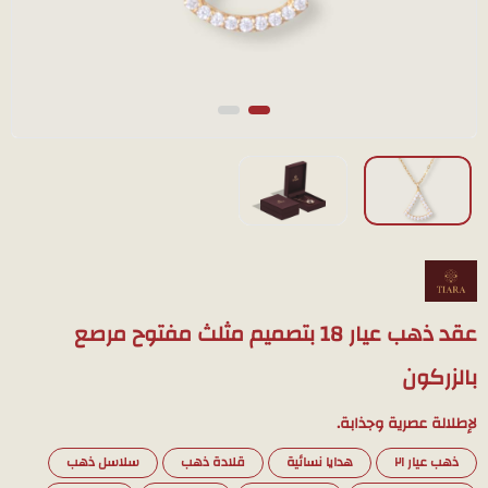
عقد ذهب عيار 18 بتصميم مثلث مفتوح مرصع
بالزركون
لإطلالة عصرية وجذابة.
ذهب عيار ٢١
هدايا نسائية
قلادة ذهب
سلاسل ذهب