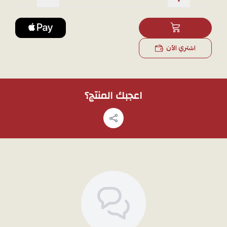
خفيف الوزن:
يوفر الراحة الكاملة للارتداء طويل الأمد.
هدية أنيقة:
يعد هدية مثالية للتعبير عن التقدير والحب.
وزن المنتج :5.1جرام
اشتري الآن
ملاحظة:
لمشاهدة تفاصيل المنتج بشكل أوضح قبل الشراء، يمكنك طلب
صور إضافية عبر
الواتساب
، وسوف نقوم بتصويره بالجوال.
اعجبك المنتج؟
شاهد أيضًا:
خاتم ذهب عيار 21 تصميم دائري هندسي وزن 4.96 جرام