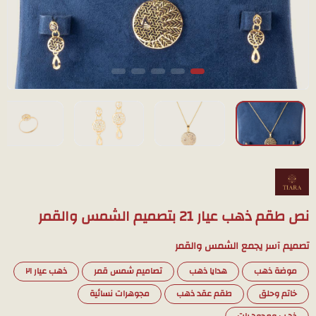
نص طقم ذهب عيار 21 بتصميم الشمس والقمر
تصميم آسر يجمع الشمس والقمر
موضة ذهب
هدايا ذهب
تصاميم شمس قمر
ذهب عيار ٢١
خاتم وحلق
طقم عقد ذهب
مجوهرات نسائية