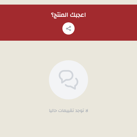
مما يمنحك تناسقًا مثاليًا.
نقوش دقيقة (Filigree):
حرفية عالية تظهر في تفاصيل النقوش
اعجبك المنتج؟
المفرّغة، تضفي فخامة ورقّة على القطعة.
وزن المنتج:4.9 جرام
ملاحظة:
لمشاهدة تفاصيل المنتج بشكل أوضح قبل الشراء، يمكنك طلب
صور إضافية عبر
الواتساب
، وسوف نقوم بتصويره بالجوال.
لا توجد تقييمات حاليا