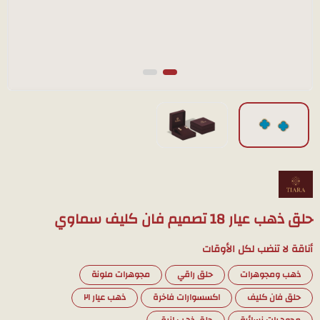
حلق ذهب عيار 18 تصميم فان كليف سماوي
أناقة لا تنضب لكل الأوقات
ذهب ومجوهرات
حلق راقي
مجوهرات ملونة
حلق فان كليف
اكسسوارات فاخرة
ذهب عيار ٢١