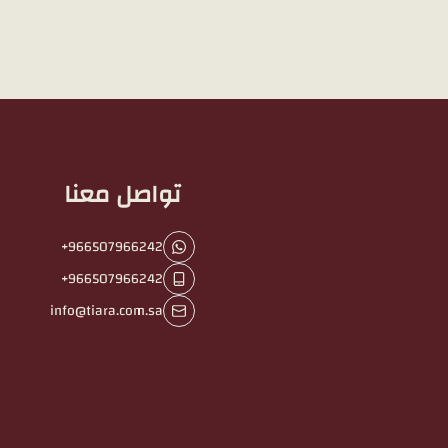
تواصل معنا
+966507966242
+966507966242
info@tiara.com.sa