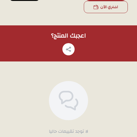
إطلالتك في أي وقت ومكان.
اشتري الآن
بريق دائم:
يحافظ على لمعانه وجاذبيته بفضل جودة الذهب
الفائقة.
وزن المنتج:
9.6 جرام
اعجبك المنتج؟
ملاحظة
: لمشاهدة تفاصيل المنتج بشكل أوضح قبل الشراء يمكنك طلب
صور إضافية عبر
الواتساب
، وسوف نقوم بتصويره بالجوال.
لا توجد تقييمات حاليا