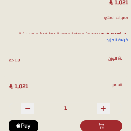
1,021
مميزات المنتج:
تصميم فريد
: يجمع بين الجاذبية العصرية والفخامة الكلاسيكية.
قراءة المزيد
جودة عالية
: مصنوع من الذهب الخالص عيار18، لضمان بريق يدوم
طويلاً.
الوزن
تفاصيل متقنة
: الخرزات المصقولة تضفي لمسة من الأناقة.
1.8 جم
هدية مثالية
: خيار رائع لإهداء من تحبين في أي مناسبة.
وزن المنتج : 1.8 جرام
1,021
السعر
ملاحظة: لمشاهدة تفاصيل المنتج بشكل أوضح قبل الشراء، يمكنك طلب
صور إضافية عبر الواتساب، وسوف نقوم بتصويره بالجوال.