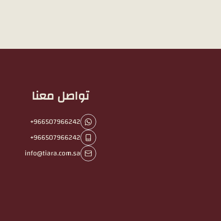
تواصل معنا
+966507966242
+966507966242
info@tiara.com.sa