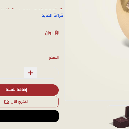
تصميم فريد
: يجمع بين الجاذبي
قراءة المزيد
جودة عالية
: مصنوع من الذهب الخالص عيار 18، ل
تفاصيل متقنة
: الخرزات المصق
الوزن
هدية مثالية
: خيار رائع لإهداء
وزن المنتج :7.1
السعر
ملاحظة: لمشاهدة تفاصيل المنتج 
الواتساب، وسوف نقوم بتصويره با
إضافة للسلة
اشتري الآن