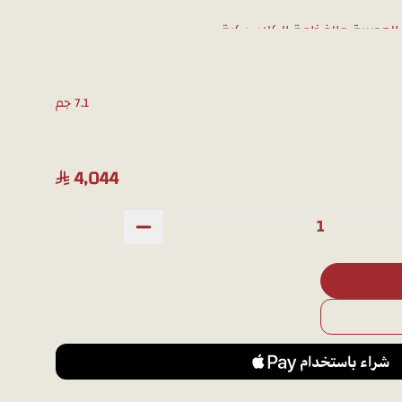
ة العصرية والفخامة الكلاسيكية.
ضمان بريق يدوم طويلاً.
ولة تضفي لمسة من الأناقة.
7.1 جم
 من تحبين في أي مناسبة.
4,044
بشكل أوضح قبل الشراء، يمكنك طلب صور إضافية عبر
لجوال.