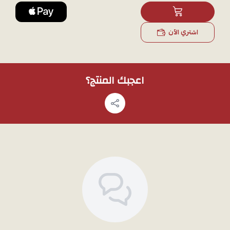
هدية مثالية
: خيار رائع لإهداء من تحبين في أي مناسبة.
وزن المنتج : 2.7 جرام
اشتري الآن
ملاحظة: لمشاهدة تفاصيل المنتج بشكل أوضح قبل الشراء، يمكنك طلب
صور إضافية عبر
الواتساب
، وسوف نقوم بتصويره بالجوال.
اعجبك المنتج؟