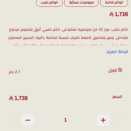
خواتم فاخرة
مجوهرات نسائية
خواتم ذهب
1,738
خاتم ذهب عيار 21 خرز بمومبيه منقوش، خاتم ذهبي أنيق بتصميم مزدوج
متداخل، يتميز بتفاصيل لامعة تضيف لمسة فخامة راقية، النسيج المحفور
بدقة يعكس بريق الذهب ويمنح القطعة طابعًا عصريًا جذابًا، اختيار مثالي
قراءة المزيد
لإطلالة يومية أنيقة أو لإضافة لمسة مميزة في المناسبات الخاصة.
الوزن
مميزات المنتج:
2.7 جم
تصميم فريد
: يجمع بين البساطة والفخامة، مما يجعله قطعة لا
غنى عنها.
1,738
السعر
جودة عالية
: مصنوع من الذهب الخالص عيار 21، لضمان بريق يدوم
طويلاً.
تفاصيل متقنة
: الخرزات المصقولة والحلقة المجدولة تضفي لمسة
من الأناقة.