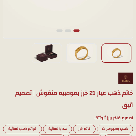
خاتم ذهب عيار 21 خرز بمومبيه منقوش | تصميم
أنيق
تصميم فاخر يبرز أنوثتك
ذهب ومجوهرات
خاتم خرز
هدايا نسائية
خواتم ذهب نسائية