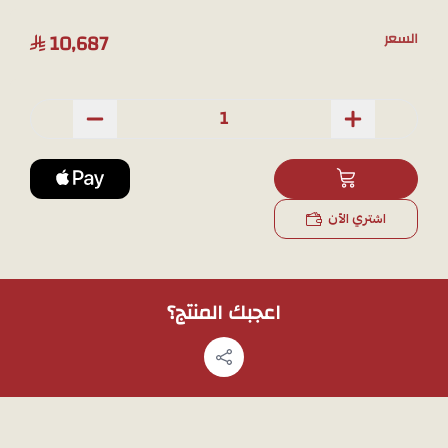
🔹تتوفر بوزن 16.78 جرام
10,687
السعر
💎 عقد فان كليف ذهب هو الخيار المثالي للمرأة الراقية التي تبحث عن
التميز والأناقة.
📸
ملاحظة:
يمكن طلب المنتج عبر
الواتساب
، وسنرسل لك صوراً إضافية
حصرية ملتقطة بالجوال لتشاهدي تفاصيل العقد بوضوح قبل الشراء.
اشتري الآن
اعجبك المنتج؟